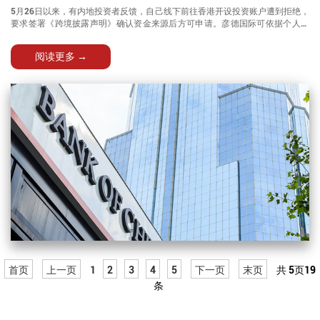
5月26日以来，有内地投资者反馈，自己线下前往香港开设投资账户遭到拒绝，
要求签署《跨境披露声明》确认资金来源后方可申请。彦德国际可依据个人资
产状况、风险偏好与配置需求，量身规划香港账户、境外投资的合规路径，规
避后续监管风险。
阅读更多 →
首页
上一页
1
2
3
4
5
下一页
末页
共
5
页
19
条