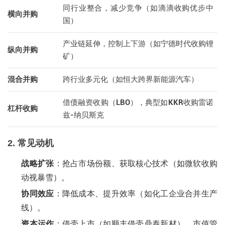
同行业整合，减少竞争（如滴滴收购优步中
横向并购
国）
产业链延伸，控制上下游（如宁德时代收购锂
纵向并购
矿）
混合并购
跨行业多元化（如恒大跨界新能源汽车）
借债融资收购（LBO），典型如KKR收购雷诺
杠杆收购
兹-纳贝斯克
2. 常见动机
战略扩张
：抢占市场份额、获取核心技术（如微软收购
动视暴雪）。
协同效应
：降低成本、提升效率（如化工企业合并生产
线）。
资本运作
：借壳上市（如顺丰借壳鼎泰新材）、市值管