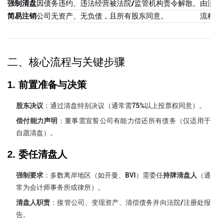
强制清盘
因债务违约、违法经营被法院/监管机构责令解散。
由法
简易注销
公司无资产、无负债，且所有股东同意。
流程
二、核心流程与关键步骤
1. 前置准备与决策
股东决议
：通过清盘特别决议（通常需75%以上投票权同意）。
偿付能力声明
：董事需宣誓公司有能力偿还所有债务（仅适用于
自愿清盘）。
2. 委任清盘人
强制要求
：多数离岸地区（如开曼、BVI）需委任
持牌清盘人
（通
常为会计师事务所或律所）。
清盘人职责
：接管公司、变现资产、清偿债务并向法院/注册处报
告。