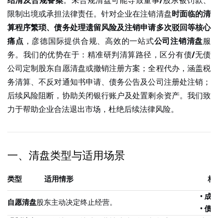
结清及合规备案
。未合规清盘可能导致董事/股东被罚款、
限制出境或承担法律责任。针对企业在注销清盘
时面临的清
算程序繁琐、债务处理遗留风险及注销申请多次驳回等核心
痛点
，彦德国际提供合规、高效的一站式
公司注销清盘
服
务。我们的优势在于：精准研判清算路径，区分有债/无债
公司定制股东自愿清盘或撤销注册方案；全程代办，涵盖税
务清算、不反对通知书申请、债务公告及公司注册处注销；
后续风险阻断，协助关闭银行账户及处置剩余资产。我们致
力于帮助企业合法退出市场，杜绝后续法律风险。
一、清盘类型与适用场景
类型
适用情形
核
•
成
自愿清盘
股东主动决定终止经营。
•
债