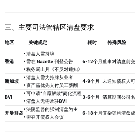
三、主要司法管辖区清盘要求
地区
关键规定
耗时
特殊风险
• 清盘人需持牌
香港
• 需在 Gazette 刊登公告
6-12个月
董事对清盘前交易
• 税务局出具《不反对通知》
• 清盘人需为持牌从业者
新加坡
4-9个月
未通知债权人可导
• 资产需优先支付员工薪酬
• 可申请“自愿解散”简化流程
BVI
3-6个月
清算期间公司名称
• 清盘人无需常驻BVI
• 法院监督的强制清盘为主
开曼群岛
6-18个月
复杂架构清盘成本
• 需召开债权人会议