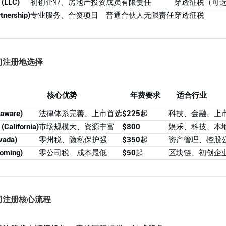
LLC)
初创企业、房地产投资
成员有限责任
穿透征税（可
nership)
专业服务、合资项目
普通合伙人无限责任
穿透征税
门注册地选择
核心优势
年费要求
适合行业
ware)
法律体系完善、上市首选
$225起
科技、金融、上
lifornia)
市场规模大、资源丰富
$800
娱乐、科技、本
ada)
零州税、隐私保护强
$350起
资产管理、控股
ming)
零公司税、成本最低
$50起
区块链、初创企
司注册核心流程