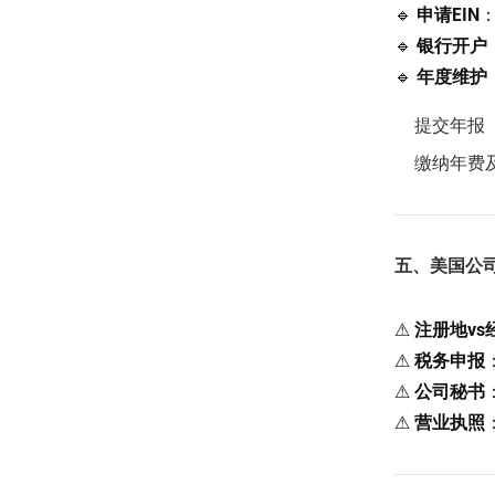
🔹
申请EIN
🔹
银行开户
🔹
年度维护
提交年报（An
缴纳年费
五、美国公
⚠
注册地vs
⚠
税务申报
⚠
公司秘书
⚠
营业执照