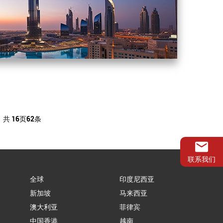
共
16
页
62
条
联系我们
全球
印度尼西亚
新加坡
马来西亚
澳大利亚
菲律宾
中国香港
越南