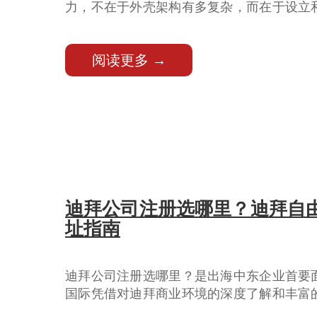
力，不在于外壳架构有多复杂，而在于设立
律规则。彦德国际将结合最新全球监管趋势
个具备真实效力、合规稳健的家族信托。
阅读更多 →
迪拜公司注册选哪里？迪拜自由
址指南
迪拜公司注册选哪里？是出海中东企业首要
国际凭借对迪拜商业环境的深度了解和丰富
业提供一站式注册与合规服务