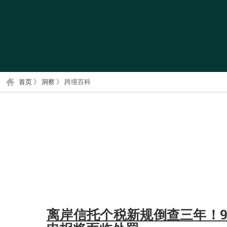
首页
》
洞察
》
跨境百科
离岸信托个税新规倒查三年！9