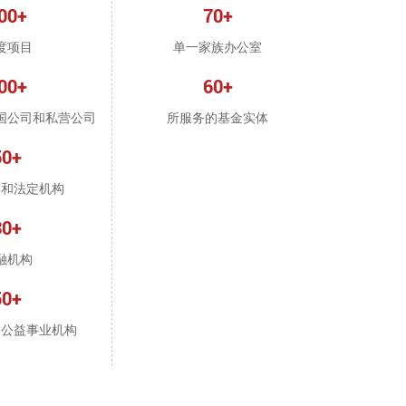
00+
70+
度项目
单一家族办公室
00+
60+
国公司和私营公司
所服务的基金实体
50+
部和法定机构
30+
融机构
50+
和公益事业机构