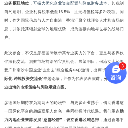
业务枢纽地位
，
可极大优化企业资金配置与降低财务成本。
其税制
简约透明，企业利得税率低至16.5%，且无增值税等多种税项。同
时，作为国际信息与人才自由港，香港汇聚全球顶尖人才和市场信
息，并依托其辐射全球的地理优势，成为连接内地与世界的战略门
户。
此次参会，不仅是彦德国际展示其专业实力的平台，更是与各界伙
伴深化交流、洞察市场前沿的宝贵机会。展望明日，何沁女士还将
3
受广州南沙中国企业“走出去”综合服务中心邀请，出席“
湾区企业国
际化-跨境投资交流会
”专题论坛，并作为代表发表演讲，
分享中资企
业出海的市场策略与风险规避方案。
彦德国际期待在为期两天的论坛中，与更多企业携手，借助香港这
一国际化平台的超级联系人角色，共同把握时代机遇。我们重点
助
力内地企业来港发展“总部经济”，设立香港区域总部
，通过香港平