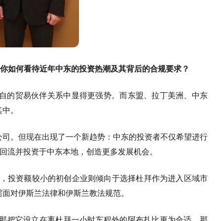
东业务。你如何看待近年中东的投资热潮及其背后的合规要求？
自的贸易伙伴关系中显得更强势。而东盟、拉丁美洲、中东
其中。
公司。但现在出现了一个新趋势：中东的投资者不仅希望进行
新回流并投资于中东本地，创造更多发展机会。
资，投资额较小的初创企业则倾向于选择杜拜作为进入区域市
需面对伊斯兰法律和伊斯兰教法规范。
，那把它设立在离杜拜一小时车程外的阿布扎比更为合适，那