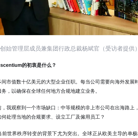
tium创始管理层成员兼集团行政总裁杨斌官（受访者提供
scentium的初衷是什么？
多间市值数十亿美元的大型企业任职。每当公司需要向海外发展
服务，以确保在全球任何地方合规地建立业务。
前，我观察到一个市场缺口：中等规模的非上市公司在出海路上
如何处理当地的合规要求、设立工厂及僱用员工？
当前世界秩序转变的背景下尤为突出。全球正从欧美主导的单极