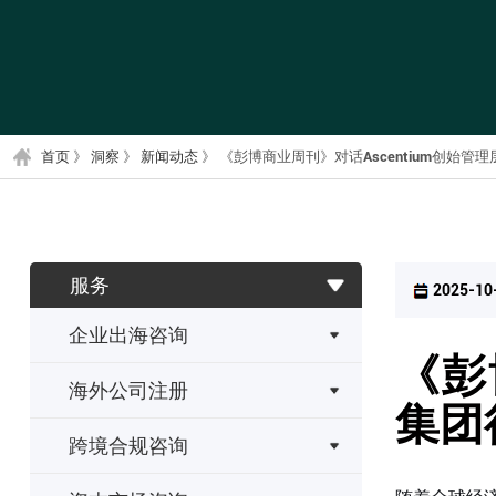
首页
》
洞察
》
新闻动态
》
《彭博商业周刊》对话Ascentium创始
服务
2025-10
企业出海咨询
《彭
海外公司注册
集团
跨境合规咨询