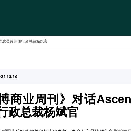
管理层成员兼集团行政总裁杨斌官
-24 13:43
博商业周刊》对话Ascen
行政总裁杨斌官