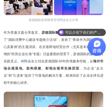
彦德国际首席财务官何阿会女士分享
可以介绍下你们的产品么
作为受邀主题分享嘉宾，
彦德国际
集团首
席财务官
何阿会
女士
出席
了“国际消费中心建设专题推介活动”，发表了“香港作为国际消费中
心及案例”的主题演讲。在京港两地经贸合作（尤其是本届洽谈会新
增的“民营企业出海”专题）日益紧密的背景下，彦德国际的参与更具
实践意义。
何阿会
女士结合彦德国际30年跨境服务经验，从
海外市
场合规落地、架构搭建、财税合规等实操层面
，为企业“走出
去”和“引进来”提供了可落地的
解决方案，精准回应了企业全球化进
程中的核心诉求
。