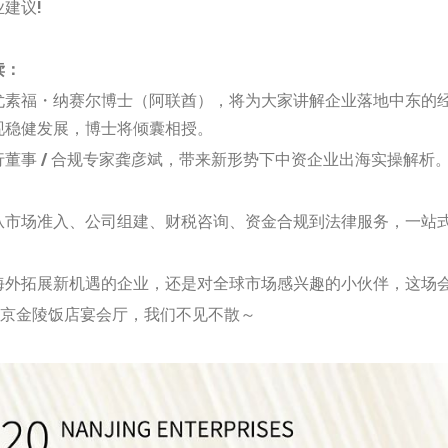
建议!
读：
尤素福・纳赛尔博士（阿联酋），将为大家讲解企业落地中东的
现稳健发展，博士将倾囊相授。
董事 / 合规专家龚彦斌，带来新形势下中资企业出海实操解析
从市场准入、公司组建、财税咨询、资金合规到法律服务，一站
海外拓展新机遇的企业，还是对全球市场感兴趣的小伙伴，这场
南京金陵饭店宴会厅，我们不见不散～