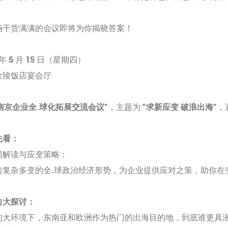
场干货满满的会议即将为你揭晓答案！
年 5 月 15 日（星期四）
金陵饭店宴会厅
5 南京企业全.球化拓展交流会议
”，主题为 “
求新应变 破浪出海
”，
先看：
局解读与应变策略：
前复杂多变的全.球政治经济形势，为企业提供应对之策，助你在
向大探讨：
的大环境下，东南亚和欧洲作为热门的出海目的地，到底谁更具