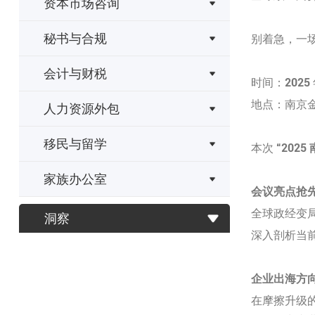
资本市场咨询
秘书与合规
别着急，一
会计与财税
时间：2025 
地点：南京
人力资源外包
移民与留学
本次 “
202
家族办公室
会议亮点抢
全球政经变
洞察
深入剖析当
企业出海方
在摩擦升级