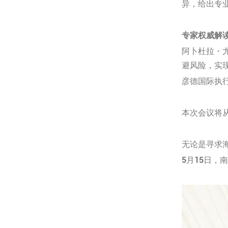
异，给出专业
专家权威解
阿卜杜拉・
避风险，实
彦德国际执行
本次会议将
无论是寻求
5月15日，