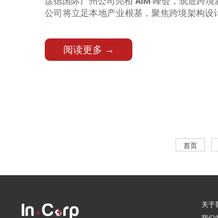
彦德国际广州公司亮相 AIM 峰会，筑造跨
公司将立足本地产业根基，聚焦跨境架构设
税合规、国际财税及跨境投融资等全流程
府，助力大湾区企业稳健布局全球市场。
阅读更多 →
首页
关于