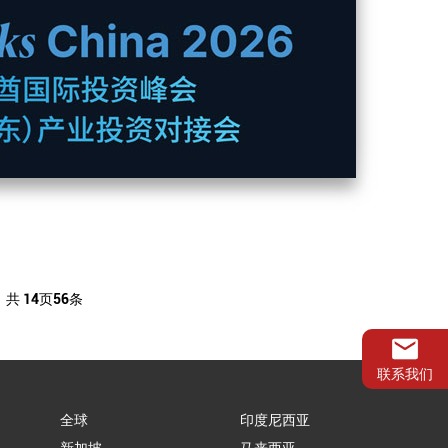
共
14
页
56
条
联系我们
全球
印度尼西亚